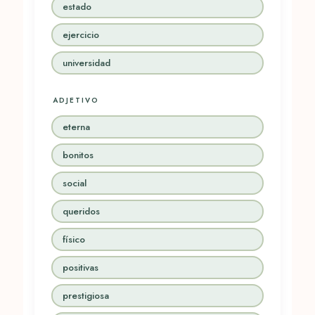
estado
ejercicio
universidad
ADJETIVO
eterna
bonitos
social
queridos
físico
positivas
prestigiosa