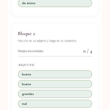
de ánimo
Bloque 2
Haz clic en un adjetivo y luego en su sustantivo.
0
/ 4
Parejas encontradas
ADJETIVO
buena
buena
grandes
mal